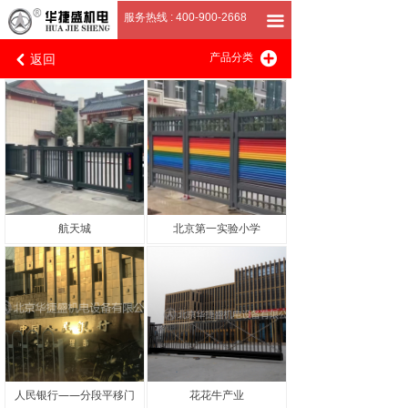
首页
服务热线 : 400-900-2668
끀
返回
끴
关于我们
产品分类
낒
产品展厅
客户案例
招商加盟
联系我们
航天城
北京第一实验小学
人民银行——分段平移门
花花牛产业