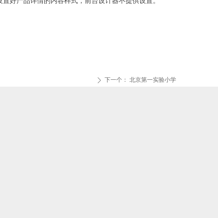
设置好产品详情的内容样式，前台设计器不提供设置。
下一个：
北京第一实验小学
ꄲ