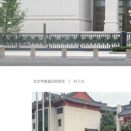
北京华捷盛总部首页
ꄲ
航天城