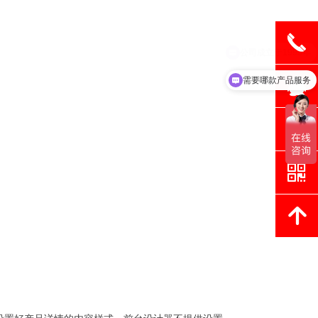
끅
뀩
需要哪款产品服务
뀥
낃
녕