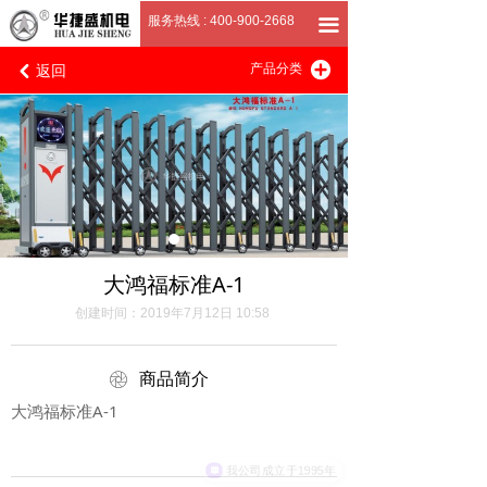
首页
服务热线 : 400-900-2668
끀
返回
끴
关于我们
产品分类
낒
产品展厅
客户案例
招商加盟
联系我们
大鸿福标准A-1
创建时间：
2019年7月12日
10:58
ꁵ
商品简介
大鸿福标准A-1
我公司成立于1995年