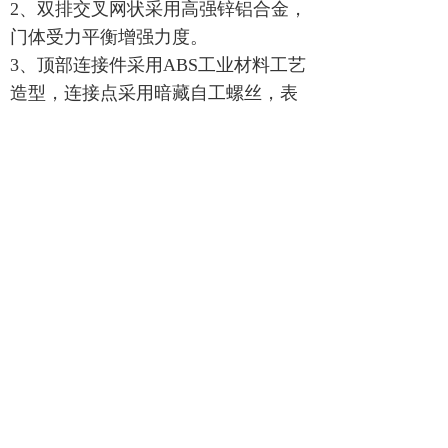
2、双排交叉网状采用高强锌铝合金，
门体受力平衡增强力度。
3、顶部连接件采用
ABS
工业材料工艺
造型，连接点采用暗藏自工螺丝，表
面美观大方。
4、主行走轮均采用优质耐磨橡胶轮，
不受环境影响而变形，在运动过程中
更防滑、更平稳，轮子与轮杆间采用
轴承，
使轮子在行走时更顺畅。
5、抗风轨道采用
8#
轻钢“
T
”型轻轨。
版权所有：
北京华捷盛机电设备有限公司
版权所有© 北京华捷盛机电设备有限公司
京ICP备06019208号