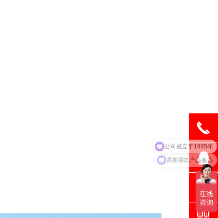
끅
뀩
需要哪款产品服务
뀥
낃