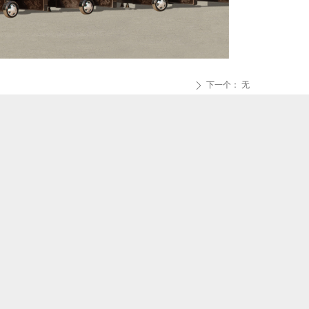
下一个：
无
ꄲ