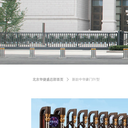
北京华捷盛总部首页
ꄲ
新款中华豪门IV型