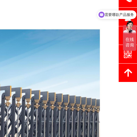
需要哪款产品服务
뀩
各种门都可以做的
뀥
낃
녕