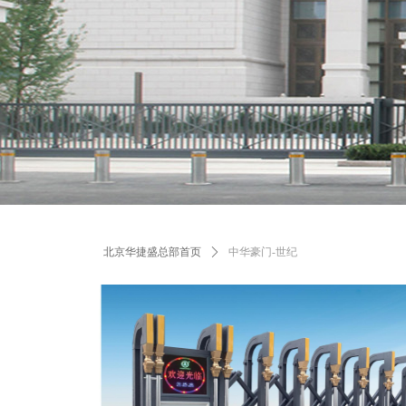
北京华捷盛总部首页
ꄲ
中华豪门-世纪