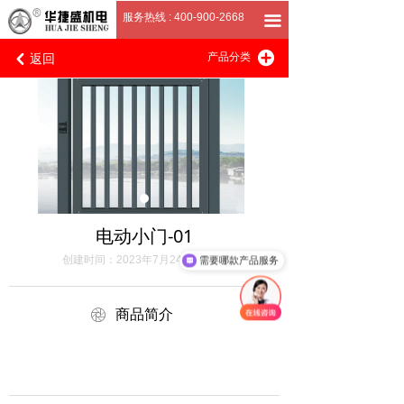
首页
服务热线 : 400-900-2668
끀
返回
끴
关于我们
产品分类
낒
产品展厅
客户案例
招商加盟
联系我们
电动小门-01
创建时间：
2023年7月24日
16:09
需要哪款产品服务
ꁵ
商品简介