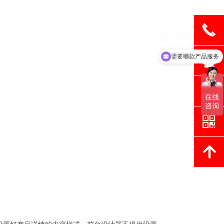
끅
뀩
需要哪款产品服务
뀥
낃
녕