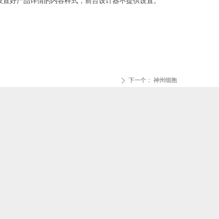
设置好产品详情的内容样式，前台设计器不提供设置。
下一个：
神州细胞
ꄲ