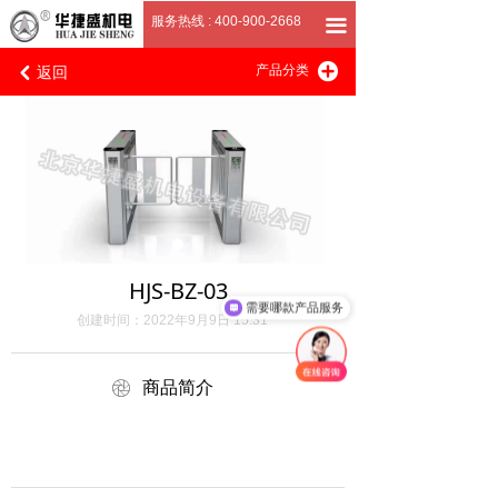
首页
服务热线 : 400-900-2668
끀
返回
끴
关于我们
产品分类
낒
产品展厅
客户案例
招商加盟
联系我们
HJS-BZ-03
需要哪款产品服务
创建时间：
2022年9月9日
15:31
ꁵ
商品简介