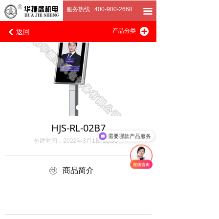
首页
服务热线 : 400-900-2668
끀
返回
끴
关于我们
产品分类
낒
产品展厅
客户案例
招商加盟
联系我们
HJS-RL-02B7
需要哪款产品服务
创建时间：
2022年3月1日
03:05
ꁵ
商品简介