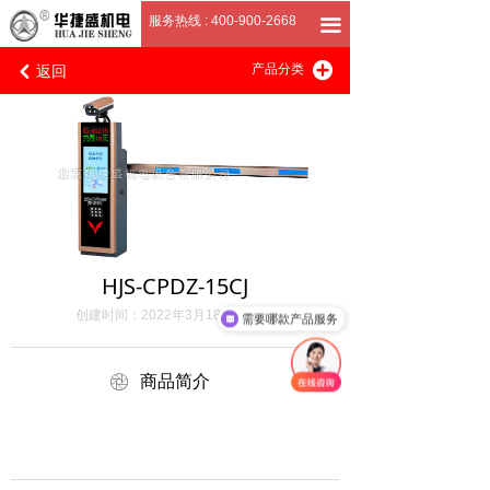
首页
服务热线 : 400-900-2668
끀
返回
끴
关于我们
产品分类
낒
产品展厅
客户案例
招商加盟
联系我们
HJS-CPDZ-15CJ
创建时间：
2022年3月18日
10:36
需要哪款产品服务
ꁵ
商品简介