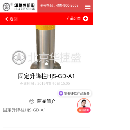
首页
服务热线 : 400-900-2668
끀
返回
끴
关于我们
产品分类
낒
产品展厅
客户案例
招商加盟
联系我们
固定升降柱HJS-GD-A1
创建时间：
2019年8月6日
15:05
需要哪款产品服务
ꁵ
商品简介
固定升降柱HJS-GD-A1