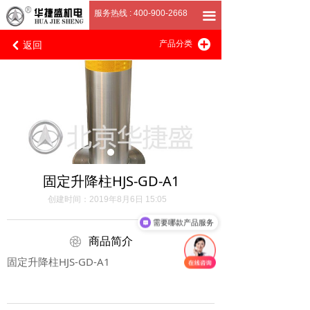
首页
服务热线 : 400-900-2668
끀
返回
끴
关于我们
产品分类
낒
产品展厅
客户案例
招商加盟
联系我们
固定升降柱HJS-GD-A1
创建时间：
2019年8月6日
15:05
需要哪款产品服务
ꁵ
商品简介
固定升降柱HJS-GD-A1