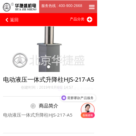
首页
服务热线 : 400-900-2668
끀
返回
끴
关于我们
产品分类
낒
产品展厅
客户案例
招商加盟
联系我们
电动液压一体式升降柱HJS-217-A5
创建时间：
2019年8月6日
14:57
我公司成立于1995年
需要哪款产品服务
ꁵ
商品简介
电动液压一体式升降柱HJS-217-A5