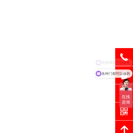
끅
뀩
各种门都可以做的
뀥
낃
녕