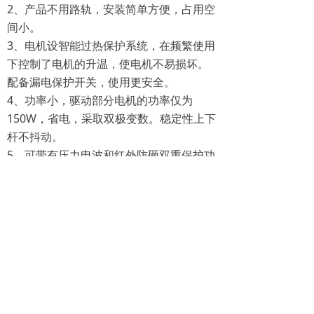
2、产品不用路轨，安装简单方便，占用空
间小。
3、电机设智能过热保护系统，在频繁使用
下控制了电机的升温，使电机不易损坏。
配备漏电保护开关，使用更安全。
4、功率小，驱动部分电机的功率仅为
150W，省电，采取双极变数。稳定性上下
杆不抖动。
5、可带有压力电波和红外防砸双重保护功
能，使运行更加流畅。
6、组弹簧式的平衡机构，使弹簧的拉力和
杆的重力完全抵消，不用调节弹簧的高
度，只要加减弹簧的数量就行。
7、配有系统控制板，可接停车场收费系
统、门禁刷卡设备开关信号使用。
8、定制铝型材闸杆，美观、轻便、坚固、
耐用，升降时间：9.38 秒。