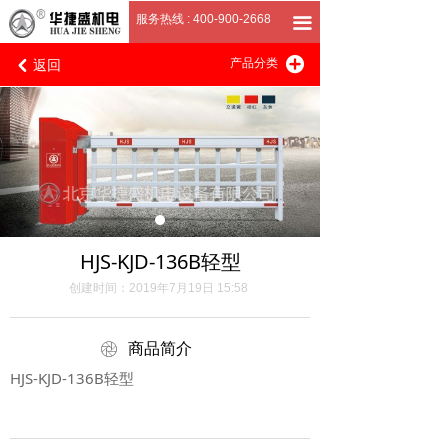
首页
服务热线 : 400-900-2668
끀
返回
끴
关于我们
产品分类
낒
产品展厅
客户案例
招商加盟
联系我们
HJS-KJD-136B轻型
创建时间：
2019年7月19日
15:58
ꁵ
商品简介
HJS-KJD-136B轻型