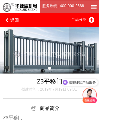
首页
服务热线 : 400-900-2668
끀
返回
끴
关于我们
产品分类
낒
产品展厅
客户案例
招商加盟
联系我们
Z3平移门
需要哪款产品服务
创建时间：
2019年7月19日
09:01
ꁵ
商品简介
Z3平移门