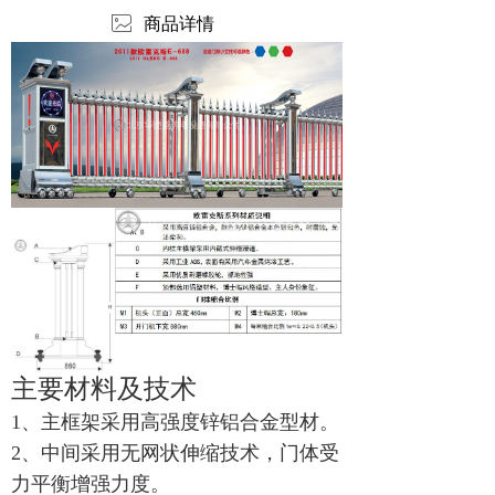
ꂈ
商品详情
主要材料及技术
1、主框架采用高强度锌铝合金型材
。
2、
中间采用无网状伸缩技术，
门体受
力平衡增强力度。