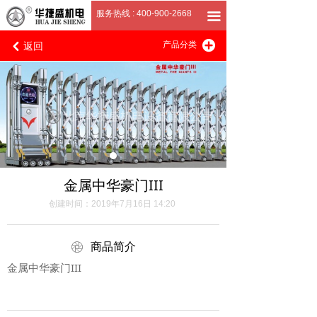
首页
服务热线 : 400-900-2668
끀
返回
끴
关于我们
产品分类
낒
产品展厅
客户案例
招商加盟
联系我们
金属中华豪门III
创建时间：
2019年7月16日
14:20
ꁵ
商品简介
金属中华豪门III