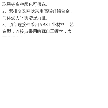
珠黑等多种颜色可供选
。
2、双排交叉网状采用高强锌铝合金
，
门体受力平衡增强力度。
3、顶部连接件采用
ABS
工业材料工艺
造型，连接点采用暗藏自工螺丝，表
面美观大方。
4、主行走轮均采用优质耐磨橡胶轮，
不受环境影响而变形，在运动过程中
更防滑、更平稳，轮子与轮杆间采用
轴承，
使轮子在行走时更顺畅。
5、抗风轨道采用
8#
轻钢“
T
”型轻轨。
版权所有：
北京华捷盛机电设备有限公司