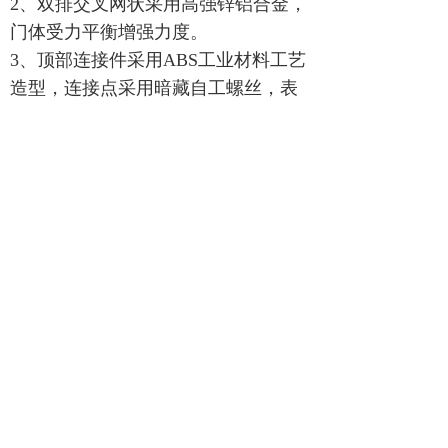
2、双排交叉网状采用高强锌铝合金，
门体受力平衡增强力度。
3、顶部连接件采用
ABS
工业材料工艺
造型，连接点采用暗藏自工螺丝，表
面美观大方。
4、主行走轮均采用优质耐磨橡胶轮，
不受环境影响而变形，在运动过程中
更防滑、更平稳，轮子与轮杆间采用
轴承，使轮子在行走时更顺畅。
5、抗风轨道采用
8#
轻钢“
T
”型轻轨。
版权所有：
北京华捷盛机电设备有限公司
版权所有© 北京华捷盛机电设备有限公司
京ICP备06019208号