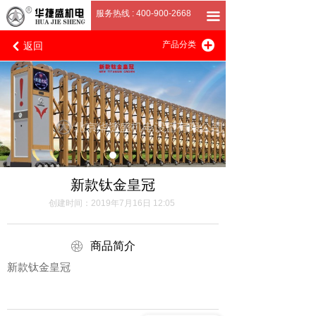
首页
服务热线 : 400-900-2668
끀
返回
끴
关于我们
产品分类
낒
产品展厅
客户案例
招商加盟
联系我们
新款钛金皇冠
创建时间：
2019年7月16日
12:05
ꁵ
商品简介
新款钛金皇冠