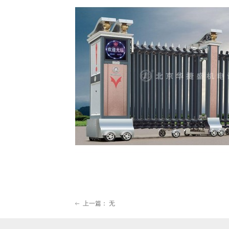
上一篇：
无
ꂃ