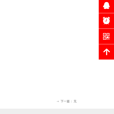
뀩
뀥
낃
녕
下一篇：
无
ꁹ