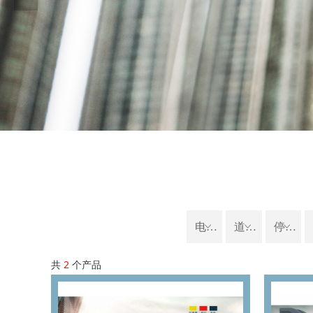
好
电动伸缩门
ꀁ
道闸系列
ꀁ
停车场管理系统
ꀁ
共
2
个产品