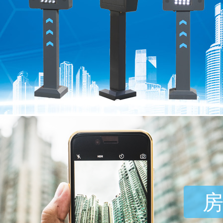
让
世界
Let the world re-imagine