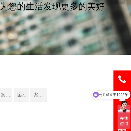
像
끅
公司成立于1995年
뀩
案例人行通道管理系统
案例景观配套设施
ꀁ
案例升降柱
需要哪款产品服务
뀥