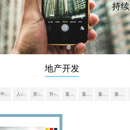
重新想
地产开发
平移门
ꀁ
人行通道管理系统
ꀁ
景观配套设施
ꀁ
升降柱系列
ꀁ
案例电动伸缩门
案例平移门
案例道闸
案例停车场管理系统