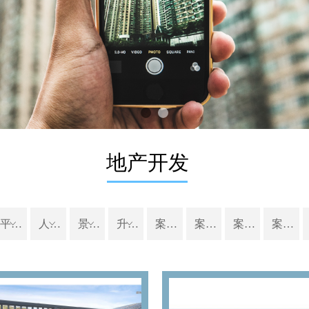
持续
地产开发
平移门
ꀁ
人行通道管理系统
ꀁ
景观配套设施
ꀁ
升降柱系列
ꀁ
案例电动伸缩门
案例平移门
案例道闸
案例停车场管理系统