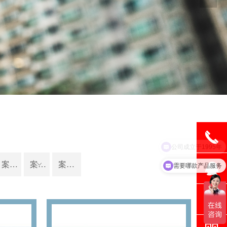
为您的生活发现更多的美好
끅
뀩
案例人行通道管理系统
案例景观配套设施
ꀁ
案例升降柱
需要哪款产品服务
뀥