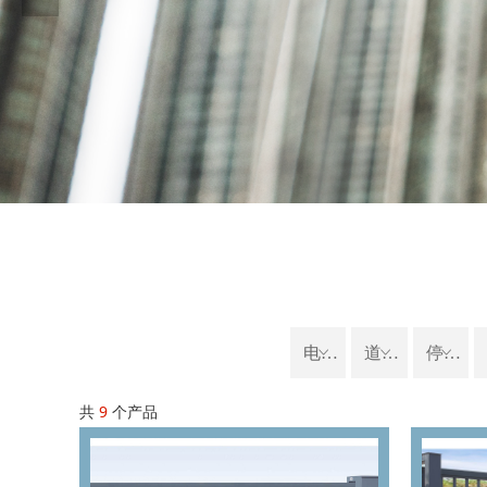
电动伸缩门
ꀁ
道闸系列
ꀁ
停车场管理系统
ꀁ
共
9
个产品