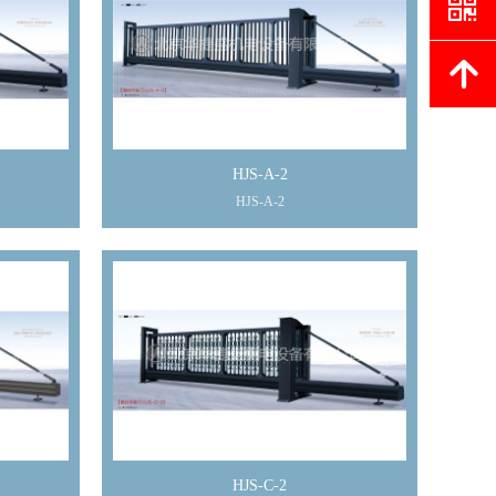
낃
녕
HJS-A-2
HJS-A-2
HJS-C-2